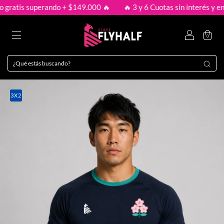
tis superando + $149.000 🔥
🔥 3 y 6 Cuotas sin interés y envío g
0
3X2