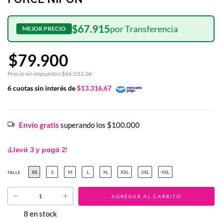
$67.915
$79.900
Precio sin impuestos
$66.033,06
6
cuotas sin interés de
$13.316,67
Envío gratis
superando los
$100.000
¡Llevá 3 y pagá 2!
XS
S
M
L
XL
XXL
3XL
4XL
TALLE
8
en stock