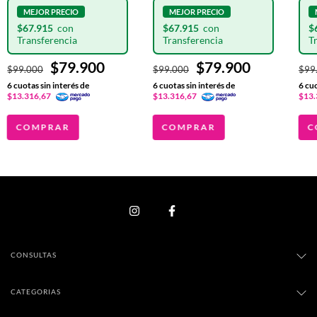
$67.915
$67.915
$
$79.900
$79.900
$99.000
$99.000
$99
6
cuotas sin interés de
6
cuotas sin interés de
6
cuo
$13.316,67
$13.316,67
$13.
COMPRAR
COMPRAR
C
CONSULTAS
CATEGORIAS