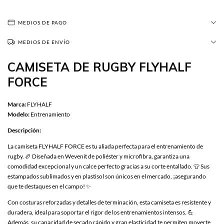
MEDIOS DE PAGO
MEDIOS DE ENVÍO
CAMISETA DE RUGBY FLYHALF
FORCE
Marca:
FLYHALF
Modelo:
Entrenamiento
Descripción:
La camiseta FLYHALF FORCE es tu aliada perfecta para el entrenamiento de
rugby. 🏉 Diseñada en Wevenit de poliéster y microfibra, garantiza una
comodidad excepcional y un calce perfecto gracias a su corte entallado. 👕 Sus
estampados sublimados y en plastisol son únicos en el mercado, ¡asegurando
que te destaques en el campo! ✨
Con costuras reforzadas y detalles de terminación, esta camiseta es resistente y
duradera, ideal para soportar el rigor de los entrenamientos intensos. 💪
Además, su capacidad de secado rápido y gran elasticidad te permiten moverte