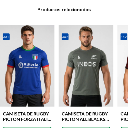
Productos relacionados
3X2
3X2
3X2
CAMISETA DE RUGBY
CAMISETA DE RUGBY
CA
PICTON FORZA ITALIA
PICTON ALL BLACKS
PI
FORCE
FORCE GRIS
FO