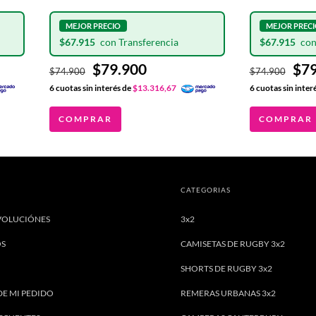
NIÑOS
$67.915
$67.915
$79.900
$79
$74.900
$74.900
6
cuotas sin interés de
$13.316,67
6
cuotas sin inter
COMPRAR
COMPRAR
CATEGORIAS
VOLUCIÓNES
3x2
OS
CAMISETAS DE RUGBY 3x2
SHORTS DE RUGBY 3x2
DE MI PEDIDO
REMERAS URBANAS 3x2