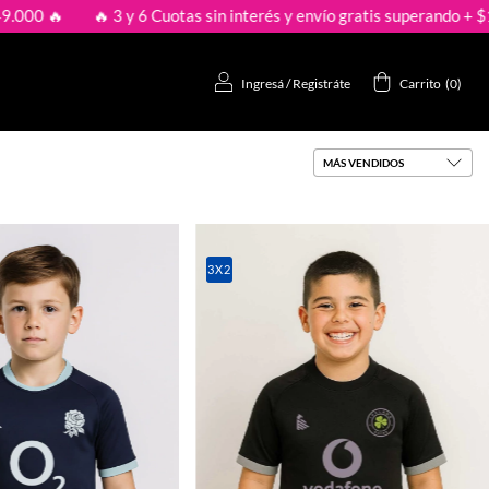
🔥 3 y 6 Cuotas sin interés y envío gratis superando + $149.000 🔥
Ingresá
/
Registráte
Carrito
(
0
)
3X2