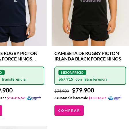
E RUGBY PICTON
CAMISETA DE RUGBY PICTON
 FORCE NIÑOS
IRLANDA BLACK FORCE NIÑOS
$67.915
.900
$79.900
$74.900
és de
$13.316,67
6
cuotas sin interés de
$13.316,67
COMPRAR