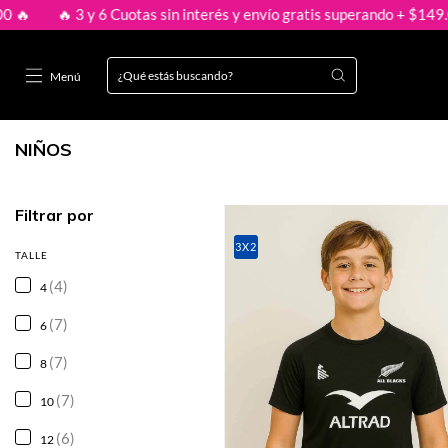
 y 6 Cuotas sin interés y envío gratis superando + $149.000 🔥
🔥
Menú
NIÑOS
Filtrar por
3X2
TALLE
(4)
4
(7)
6
(7)
8
(7)
10
(6)
12