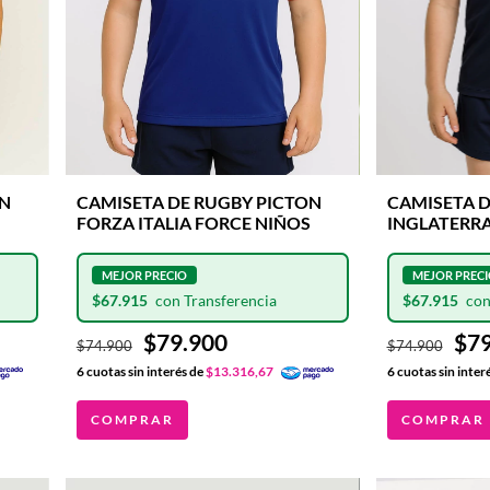
ON
CAMISETA D
CAMISETA DE RUGBY PICTON
INGLATERRA
FORZA ITALIA FORCE NIÑOS
MARINO
$67.915
$67.915
$79
$79.900
$74.900
$74.900
6
cuotas sin inter
6
cuotas sin interés de
$13.316,67
COMPRAR
COMPRAR