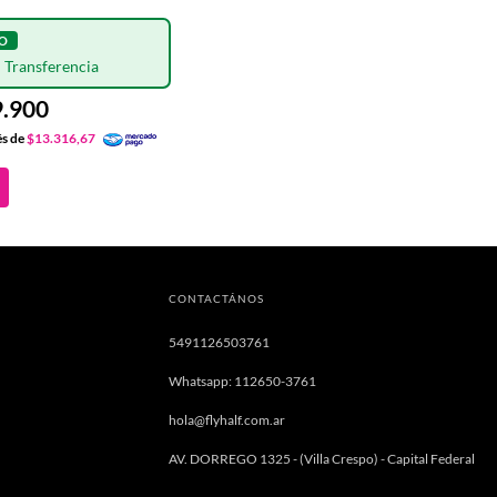
.900
és de
$13.316,67
CONTACTÁNOS
5491126503761
Whatsapp: 112650-3761
hola@flyhalf.com.ar
AV. DORREGO 1325 - (Villa Crespo) - Capital Federal