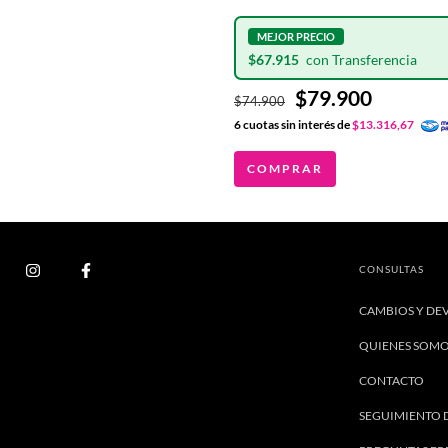
$67.915
$79.900
$74.900
6
cuotas sin interés de
$13.316,67
COMPRAR
CONSULTAS
CAMBIOS Y DE
QUIENES SOM
CONTACTO
SEGUIMIENTO 