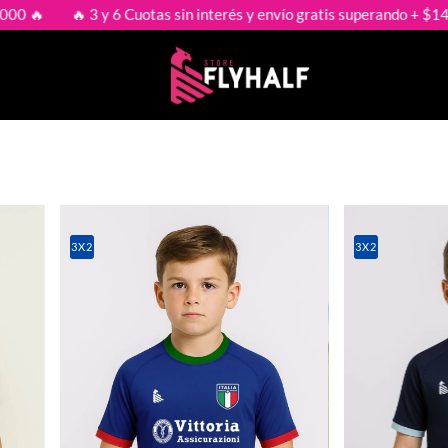
 3 y 6 Cuotas sin interés y envío gratis superando + $149.000 🔥
3X2
3X2