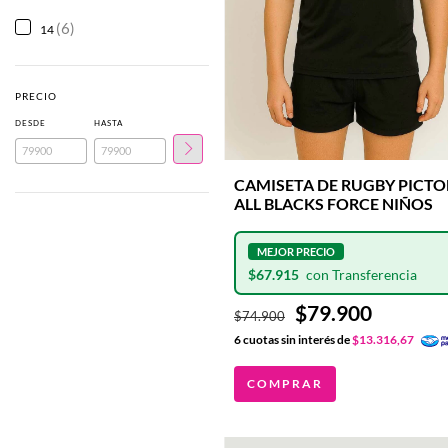
(6)
14
PRECIO
DESDE
HASTA
CAMISETA DE RUGBY PICT
ALL BLACKS FORCE NIÑOS
$67.915
$79.900
$74.900
6
cuotas sin interés de
$13.316,67
COMPRAR