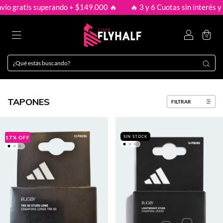
ío gratis superando + $149.000 🔥
🔥 3 y 6 Cuotas sin interés y e
0
TAPONES
FILTRAR
SIN STOCK
17
%
OFF