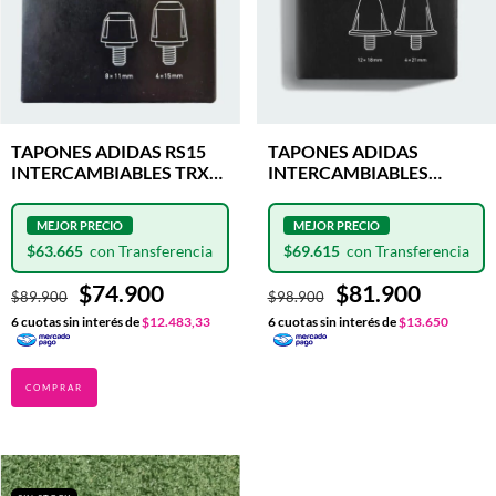
TAPONES ADIDAS RS15
TAPONES ADIDAS
INTERCAMBIABLES TRX
INTERCAMBIABLES
SG LONG ALUMIN
LIGHTWEIGHT STUDS
8x11mm / 4x15mm
12x18mm / 4x21mm
$63.665
$69.615
$74.900
$81.900
$89.900
$98.900
6
cuotas sin interés de
$12.483,33
6
cuotas sin interés de
$13.650