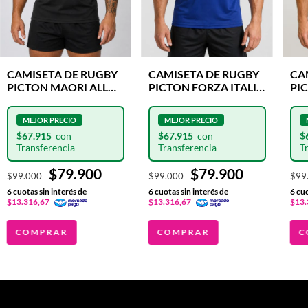
CAMISETA DE RUGBY
CAMISETA DE RUGBY
CA
PICTON MAORI ALL
PICTON FORZA ITALIA
PI
BLACKS FORCE
FORCE
BL
$67.915
$67.915
$
$79.900
$79.900
$99.000
$99.000
$99
6
cuotas sin interés de
6
cuotas sin interés de
6
cuo
$13.316,67
$13.316,67
$13.
COMPRAR
COMPRAR
C