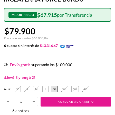
$67.915
$79.900
Precio sin impuestos
$66.033,06
6
cuotas sin interés de
$13.316,67
Envío gratis
superando los
$100.000
¡Llevá 3 y pagá 2!
XS
S
M
L
XL
XXL
3XL
4XL
TALLE
6
en stock