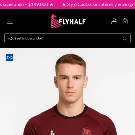
erando + $149.000 🔥
🔥 3 y 6 Cuotas sin interés y envío gratis s
0
3X2