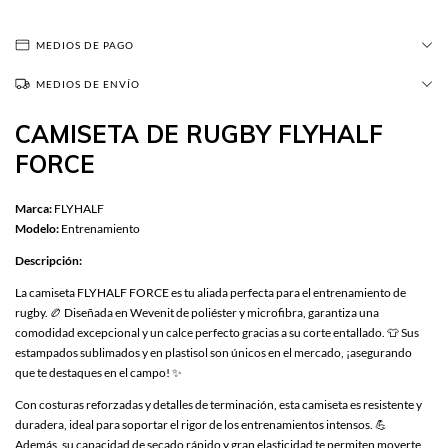
MEDIOS DE PAGO
MEDIOS DE ENVÍO
CAMISETA DE RUGBY FLYHALF
FORCE
Marca:
FLYHALF
Modelo:
Entrenamiento
Descripción:
La camiseta FLYHALF FORCE es tu aliada perfecta para el entrenamiento de
rugby. 🏉 Diseñada en Wevenit de poliéster y microfibra, garantiza una
comodidad excepcional y un calce perfecto gracias a su corte entallado. 👕 Sus
estampados sublimados y en plastisol son únicos en el mercado, ¡asegurando
que te destaques en el campo! ✨
Con costuras reforzadas y detalles de terminación, esta camiseta es resistente y
duradera, ideal para soportar el rigor de los entrenamientos intensos. 💪
Además, su capacidad de secado rápido y gran elasticidad te permiten moverte