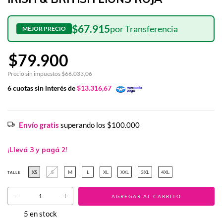
$67.915
$79.900
Precio sin impuestos
$66.033,06
6
cuotas sin interés de
$13.316,67
Envío gratis
superando los
$100.000
¡Llevá 3 y pagá 2!
XS
S
M
L
XL
XXL
3XL
4XL
TALLE
5
en stock