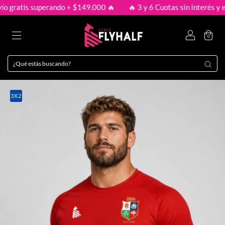
ratis superando + $149.000 🔥
🔥 3 y 6 Cuotas sin interés y envío
0
3X2