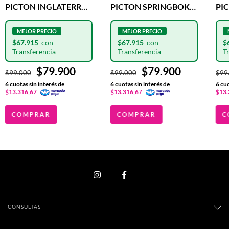
PICTON INGLATERRA
PICTON SPRINGBOK
PI
FORCE BORDO
FORCE
FO
$67.915
$67.915
$
$79.900
$79.900
$99.000
$99.000
$99
6
cuotas sin interés de
6
cuotas sin interés de
6
cuo
$13.316,67
$13.316,67
$13.
COMPRAR
COMPRAR
C
CONSULTAS