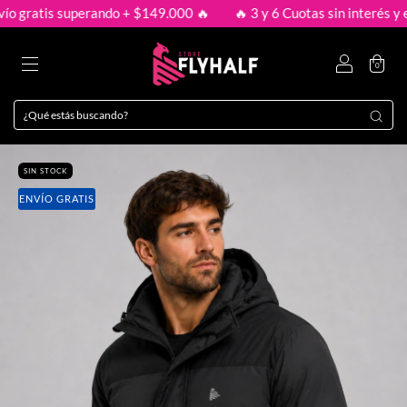
ratis superando + $149.000 🔥
🔥 3 y 6 Cuotas sin interés y envío
0
SIN STOCK
ENVÍO GRATIS