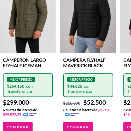
CAMPERON LARGO
CAMPERA FLYHALF
CA
FLYHALF ICEMAN
MAVERICK BLACK
FL
GREEN
BL
$254.150
$44.625
$
$299.000
$52.500
$2
$210.000
6
cuotas sin interés de
6
cuotas sin interés de
$8.750
6
cuo
$49.833,33
$49.
COMPRAR
COMPRAR
C