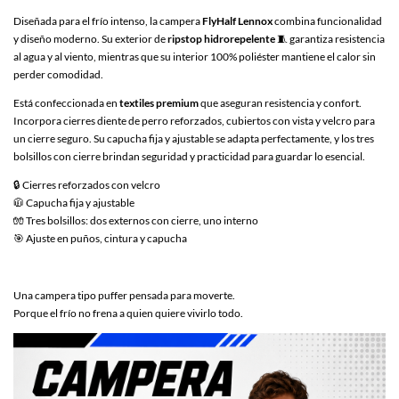
Diseñada para el frío intenso, la campera
FlyHalf Lennox
combina funcionalidad
y diseño moderno. Su exterior de
ripstop hidrorepelente
🧵 garantiza resistencia
al agua y al viento, mientras que su interior 100% poliéster mantiene el calor sin
perder comodidad.
Está confeccionada en
textiles premium
que aseguran resistencia y confort.
Incorpora cierres diente de perro reforzados, cubiertos con vista y velcro para
un cierre seguro. Su capucha fija y ajustable se adapta perfectamente, y los tres
bolsillos con cierre brindan seguridad y practicidad para guardar lo esencial.
🔒 Cierres reforzados con velcro
🧥 Capucha fija y ajustable
🧤 Tres bolsillos: dos externos con cierre, uno interno
🎯 Ajuste en puños, cintura y capucha
Una campera tipo puffer pensada para moverte.
Porque el frío no frena a quien quiere vivirlo todo.