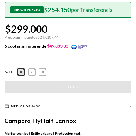
$254.150
$299.000
Precio sin impuestos
$247.107,44
6
cuotas sin interés de
$49.833,33
M
L
XL
TALLE
MEDIOS DE PAGO
Campera FlyHalf Lennox
Abrigo técnico | Estilo urbano | Protección real.