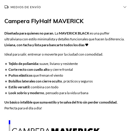
MEDIOS DE ENVÍO
Campera FlyHalf MAVERICK
Diseñada para quienes no paran.
La
MAVERICK BLACK
es una puffer
ultraliviana con estilo minimalista y detalles funcionales que hacen la diferencia.
Liviana, con facha y lista para bancarte todos los días
🖤
Ideal para salir, entrenar o moverte por la ciudad con comodidad.
🔹
Tejido de poliamida:
suave, liviano y resistente
🔹
Corte recto con cuello alto
y cierre frontal
🔹
Puños elásticos
que frenan el viento
🔹
Bolsillos laterales con cierre oculto
, prácticos y seguros
🔹
Estilo versátil:
combina con todo
🔹
Look sobrio y moderno
, pensado para la vida urbana
Un básico infalible que suma estilo y te salva del frío sin perder comodidad.
Perfecta para el día a día!