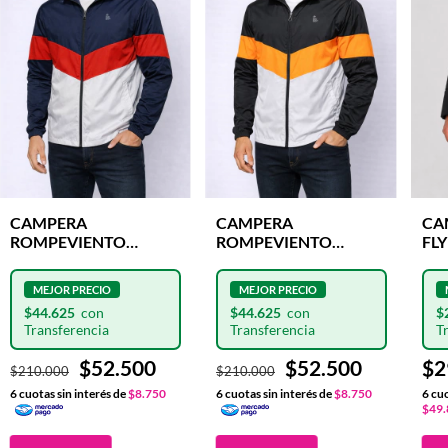
CAMPERA
CAMPERA
CA
ROMPEVIENTO
ROMPEVIENTO
FL
FLYHALF OMAHA
FLYHALF OMAHA
BL
MARINE
BLACK
$44.625
$44.625
$
$52.500
$52.500
$2
$210.000
$210.000
6
cuotas sin interés de
$8.750
6
cuotas sin interés de
$8.750
6
cuo
$49.