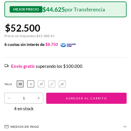
$44.625
$52.500
Precio sin impuestos
$43.388,43
6
cuotas sin interés de
$8.750
Envío gratis
superando los
$100.000
XS
S
M
L
XL
TALLE
4
en stock
MEDIOS DE PAGO