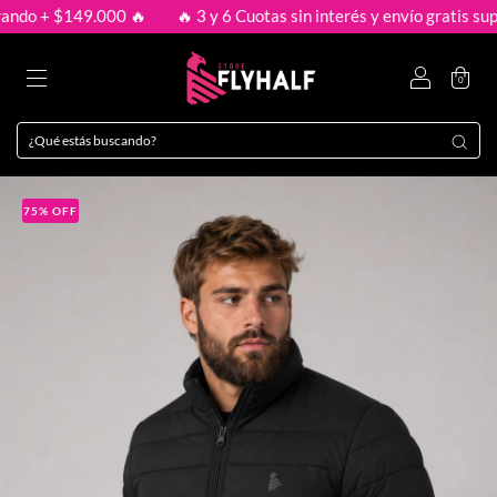
do + $149.000 🔥
🔥 3 y 6 Cuotas sin interés y envío gratis super
0
75
%
OFF