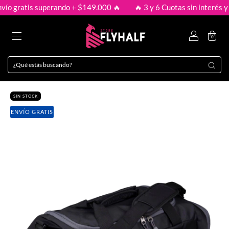
ío gratis superando + $149.000 🔥
🔥 3 y 6 Cuotas sin interés y e
0
SIN STOCK
ENVÍO GRATIS