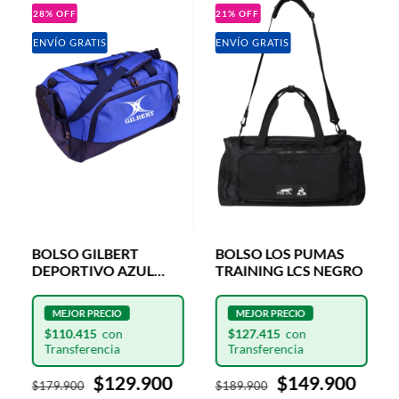
28
%
OFF
21
%
OFF
ENVÍO GRATIS
ENVÍO GRATIS
BOLSO GILBERT
BOLSO LOS PUMAS
DEPORTIVO AZUL
TRAINING LCS NEGRO
CLUB V3 PLAYER
HOLDALL
ENTRENAMIENTO
$110.415
$127.415
$129.900
$149.900
$179.900
$189.900