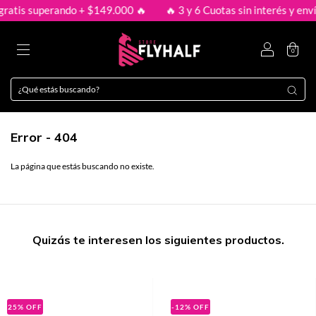
gratis superando + $149.000 🔥
🔥 3 y 6 Cuotas sin interés y enví
0
Error - 404
La página que estás buscando no existe.
Quizás te interesen los siguientes productos.
25
%
OFF
-12
%
OFF