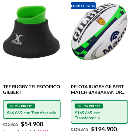
ENVÍO GRATIS
TEE RUGBY TELESCOPICO
PELOTA RUGBY GILBERT
GILBERT
MATCH BARBARIAN URBA
N°5
$46.665
$165.665
$54.900
$72.900
$194.900
$174.600