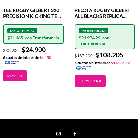
TEE RUGBY GILBERT 320
PELOTA RUGBY GILBERT
PRECISION KICKING TEE
ALL BLACKS REPLICA
BLUE
OFICIAL N°5
$21.165
$91.974,25
$24.900
$32.900
$108.205
$137.900
6
cuotas sin interés de
$4.150
6
cuotas sin interés de
$18.034,17
COMPRAR