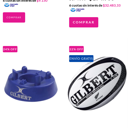
6
cuotas sin interés de
$9.150
6
cuotas sin interés de
$32.483,33
COMPRAR
24
%
OFF
22
%
OFF
ENVÍO GRATIS