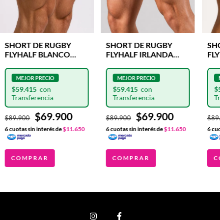
SHORT DE RUGBY
SHORT DE RUGBY
SH
FLYHALF IRLANDA
FLYHALF BLANCO
FL
CLASH
SHIELD
SH
$59.415
$59.415
$
$69.900
$69.900
$89.900
$89.900
$89
6
cuotas sin interés de
$11.650
6
cuotas sin interés de
$11.650
6
cuo
COMPRAR
COMPRAR
C