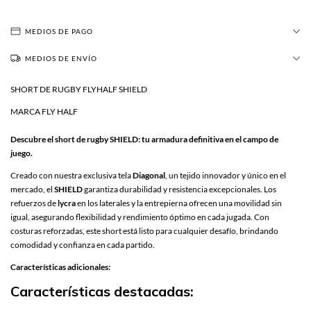
MEDIOS DE PAGO
MEDIOS DE ENVÍO
SHORT DE RUGBY FLYHALF SHIELD
MARCA FLY HALF
Descubre el short de rugby SHIELD: tu armadura definitiva en el campo de
juego.
Creado con nuestra exclusiva tela
Diagonal
, un tejido innovador y único en el
mercado, el
SHIELD
garantiza durabilidad y resistencia excepcionales. Los
refuerzos de
lycra
en los laterales y la entrepierna ofrecen una movilidad sin
igual, asegurando flexibilidad y rendimiento óptimo en cada jugada. Con
costuras reforzadas, este short está listo para cualquier desafío, brindando
comodidad y confianza en cada partido.
Características adicionales:
Características destacadas: