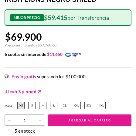
$59.415
$69.900
Precio sin impuestos
$57.768,60
6
cuotas sin interés de
$11.650
Envío gratis
superando los
$100.000
¡Llevá 3 y pagá 2!
XS
S
M
L
XL
XXL
3XL
4XL
TALLE
5
en stock