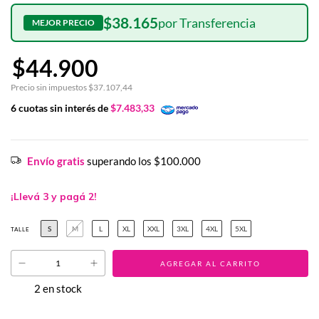
$38.165
$44.900
Precio sin impuestos
$37.107,44
6
cuotas sin interés de
$7.483,33
Envío gratis
superando los
$100.000
¡Llevá 3 y pagá 2!
S
M
L
XL
XXL
3XL
4XL
5XL
TALLE
2
en stock