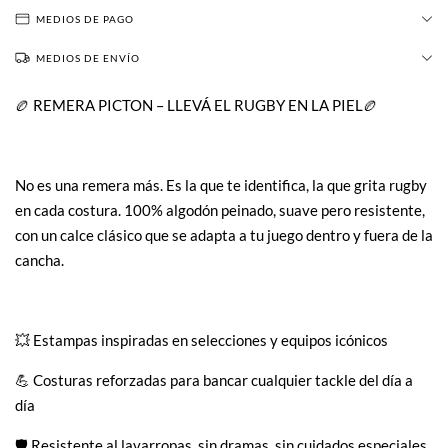
MEDIOS DE PAGO
MEDIOS DE ENVÍO
🏉 REMERA PICTON – LLEVÁ EL RUGBY EN LA PIEL🏉
No es una remera más. Es la que te identifica, la que grita rugby
en cada costura. 100% algodón peinado, suave pero resistente,
con un calce clásico que se adapta a tu juego dentro y fuera de la
cancha.
💥 Estampas inspiradas en selecciones y equipos icónicos
💪 Costuras reforzadas para bancar cualquier tackle del día a
día
🛡️ Resistente al lavarropas, sin dramas, sin cuidados especiales