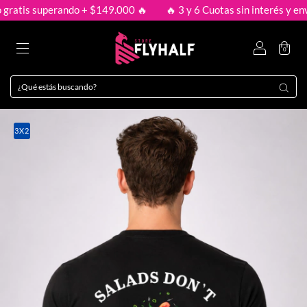
tis superando + $149.000 🔥
🔥 3 y 6 Cuotas sin interés y envío g
0
3X2