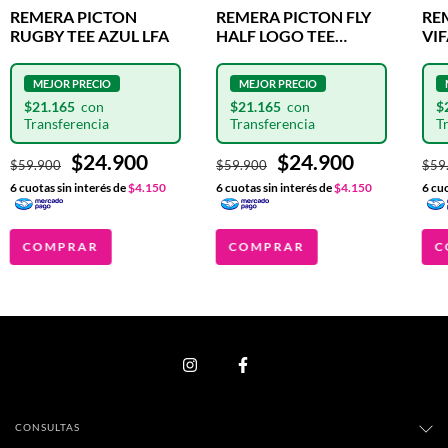
REMERA PICTON
REMERA PICTON FLY
RE
RUGBY TEE AZUL LFA
HALF LOGO TEE
VI
FUCSIA
$21.165
$21.165
$
$24.900
$24.900
$59.900
$59.900
$59
6
cuotas sin interés de
$4.150
6
cuotas sin interés de
$4.150
6
cuo
COMPRAR
COMPRAR
C
CONSULTAS