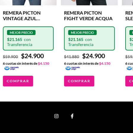
REMERA PICTON
REMERA PICTON
RE
VINTAGE AZUL
FIGHT VERDE ACQUA
SL
FRANCIA
TU
$21.165
$21.165
$
$24.900
$24.900
$59.900
$41.880
$59
6
cuotas sin interés de
$4.150
6
cuotas sin interés de
$4.150
6
cuo
COMPRAR
COMPRAR
C