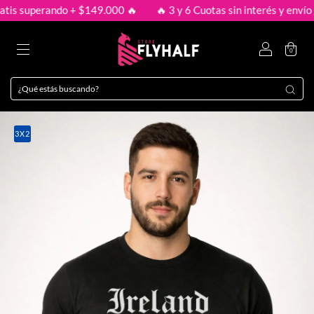
 superando + $149.000 🔥
🔥 3 y 6 Cuotas sin interés y envío grat
0
3X2