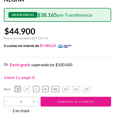
$38.165
$44.900
Precio sin impuestos
$37.107,44
6
cuotas sin interés de
$7.483,33
Envío gratis
superando los
$100.000
¡Llevá 3 y pagá 2!
S
M
L
XL
XXL
3XL
4XL
5XL
TALLE
2
en stock