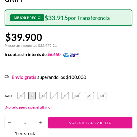
$33.915
$39.900
Precio sin impuestos
$32.975,21
6
cuotas sin interés de
$6.650
Envío gratis
superando los
$100.000
XS
S
M
L
XL
XXL
3XL
4XL
TALLE
¡No te lo pierdas, es el último!
1
en stock