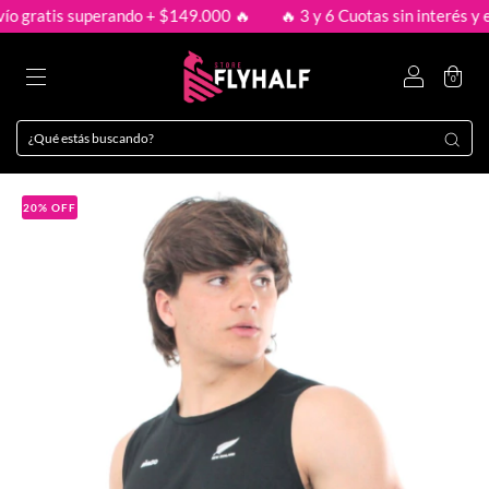
o gratis superando + $149.000 🔥
🔥 3 y 6 Cuotas sin interés y en
0
20
%
OFF