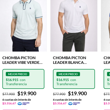
CHOMBA PICTON
CHOMBA PICTON
CH
LEADER VIBE VERDE
LEADER BLANCA
LE
AQUA LOGO
LOGO BORDADO
DI
BORDADO AZUL
AZUL
BO
$16.915
$16.915
$
$19.900
$19.900
$77.900
$77.900
$77
6
cuotas sin interés de
6
cuotas sin interés de
6
cuo
$3.316,67
$3.316,67
$3.3