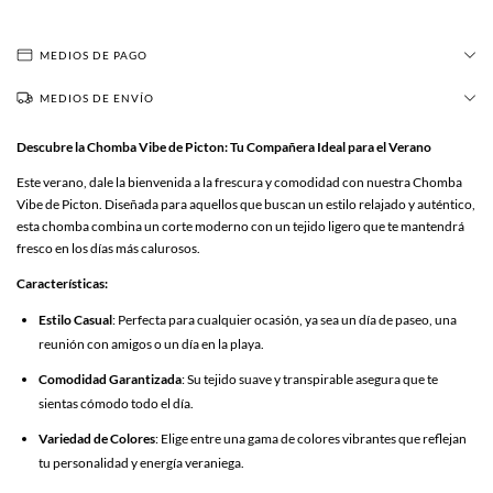
MEDIOS DE PAGO
MEDIOS DE ENVÍO
Descubre la Chomba Vibe de Picton: Tu Compañera Ideal para el Verano
Este verano, dale la bienvenida a la frescura y comodidad con nuestra Chomba
Vibe de Picton. Diseñada para aquellos que buscan un estilo relajado y auténtico,
esta chomba combina un corte moderno con un tejido ligero que te mantendrá
fresco en los días más calurosos.
Características:
Estilo Casual
: Perfecta para cualquier ocasión, ya sea un día de paseo, una
reunión con amigos o un día en la playa.
Comodidad Garantizada
: Su tejido suave y transpirable asegura que te
sientas cómodo todo el día.
Variedad de Colores
: Elige entre una gama de colores vibrantes que reflejan
tu personalidad y energía veraniega.