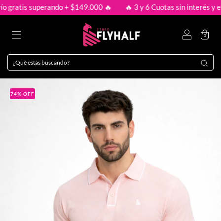
gratis superando + $149.000 🔥
🔥 3 y 6 Cuotas sin interés y enví
0
74
%
OFF