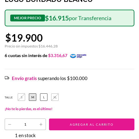
$16.915
$19.900
Precio sin impuestos
$16.446,28
6
cuotas sin interés de
$3.316,67
Envío gratis
superando los
$100.000
S
M
L
XL
TALLE
¡No te lo pierdas, es el último!
1
en stock