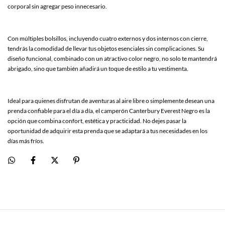
corporal sin agregar peso innecesario.
Con múltiples bolsillos, incluyendo cuatro externos y dos internos con cierre,
tendrás la comodidad de llevar tus objetos esenciales sin complicaciones. Su
diseño funcional, combinado con un atractivo color negro, no solo te mantendrá
abrigado, sino que también añadirá un toque de estilo a tu vestimenta.
Ideal para quienes disfrutan de aventuras al aire libre o simplemente desean una
prenda confiable para el día a día, el camperón Canterbury Everest Negro es la
opción que combina confort, estética y practicidad. No dejes pasar la
oportunidad de adquirir esta prenda que se adaptará a tus necesidades en los
días más fríos.