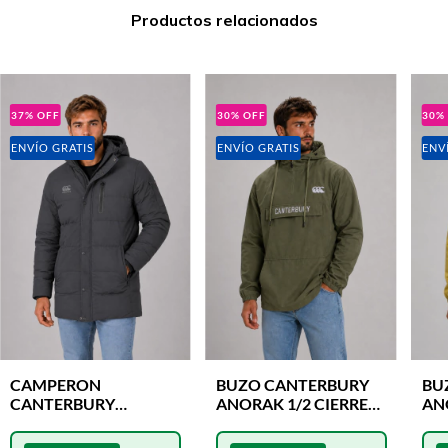
Productos relacionados
37
%
OFF
30
%
OFF
30
ENVÍO GRATIS
ENVÍO GRATIS
ENV
CAMPERON
BUZO CANTERBURY
BU
CANTERBURY
ANORAK 1/2 CIERRE
AN
EVEREST GRIS
VERDE
MA
GRAFITO