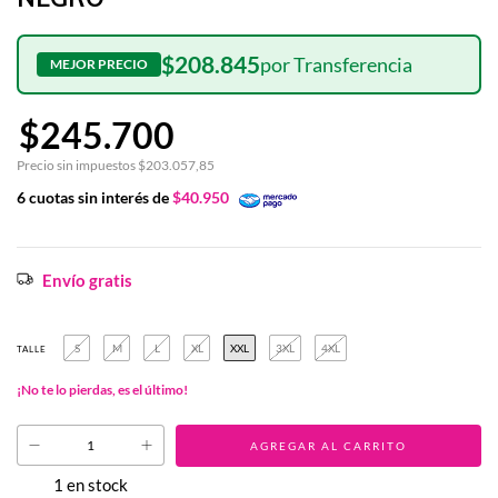
$208.845
$245.700
Precio sin impuestos
$203.057,85
6
cuotas sin interés de
$40.950
Envío gratis
S
M
L
XL
XXL
3XL
4XL
TALLE
¡No te lo pierdas, es el último!
1
en stock