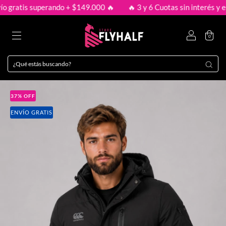
gratis superando + $149.000 🔥
🔥 3 y 6 Cuotas sin interés y enví
0
37
%
OFF
ENVÍO GRATIS