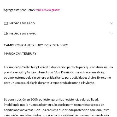
¡Agregá este producto y
tenés envío gratis!
MEDIOS DE PAGO
MEDIOS DE ENVÍO
CAMPERON CANTERBURY EVEREST NEGRO
MARCA CANTERBURY
El camperón Canterbury Everest es la elección perfecta para quienes buscan una
prenda versátil y funcional en climas fríos. Diseñado para ofrecer un abrigo
óptimo, este modelo sin género es ideal tanto para actividades al aire libre como
para un uso casual diario durante la temporada de otoño e invierno.
Su construcción en 100% poliéster garantiza resistencia y durabilidad,
impidiendo que la humedad penetre, lo que le permite mantenerse seco en
condiciones adversas. Con una capucha que brinda protección adicional, este
camperón también cuenta con características térmicas que mantienen el calor