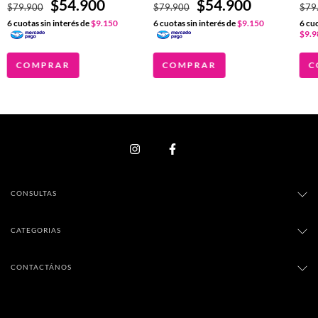
$54.900
$54.900
$79.900
$79.900
$79
6
cuotas sin interés de
$9.150
6
cuotas sin interés de
$9.150
6
cuo
$9.9
COMPRAR
COMPRAR
C
CONSULTAS
CATEGORIAS
CONTACTÁNOS