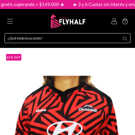
atis superando + $149.000 🔥
🔥 3 y 6 Cuotas sin interés y envío 
0
31
%
OFF