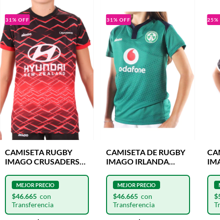
31
%
OFF
31
%
OFF
25
CAMISETA RUGBY
CAMISETA DE RUGBY
CA
IMAGO CRUSADERS
IMAGO IRLANDA
IM
2022 NIÑO
CLASICA NIÑOS
NI
$46.665
$46.665
$