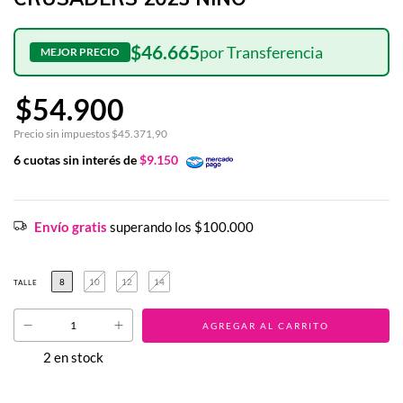
$46.665
$54.900
Precio sin impuestos
$45.371,90
6
cuotas sin interés de
$9.150
Envío gratis
superando los
$100.000
8
10
12
14
TALLE
2
en stock