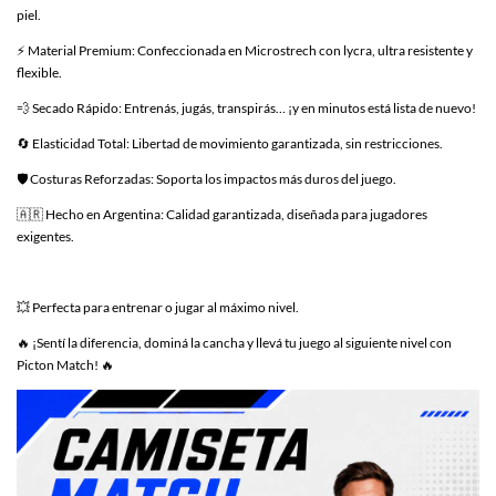
piel.
⚡ Material Premium: Confeccionada en Microstrech con lycra, ultra resistente y
flexible.
💨 Secado Rápido: Entrenás, jugás, transpirás… ¡y en minutos está lista de nuevo!
🔄 Elasticidad Total: Libertad de movimiento garantizada, sin restricciones.
🛡️ Costuras Reforzadas: Soporta los impactos más duros del juego.
🇦🇷 Hecho en Argentina: Calidad garantizada, diseñada para jugadores
exigentes.
💥 Perfecta para entrenar o jugar al máximo nivel.
🔥 ¡Sentí la diferencia, dominá la cancha y llevá tu juego al siguiente nivel con
Picton Match! 🔥