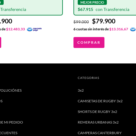
$67.915
.900
$79.900
$99.000
s de
$12.483,33
6
cuotas sin interés de
$13.316,67
COMPRAR
CATEGORIAS
VOLUCIÓNES
3x2
OS
CAMISETAS DE RUGBY 3x2
SHORTS DE RUGBY 3x2
DE MI PEDIDO
REMERAS URBANAS 3x2
ECUENTES
CAMPERAS CANTERBURY