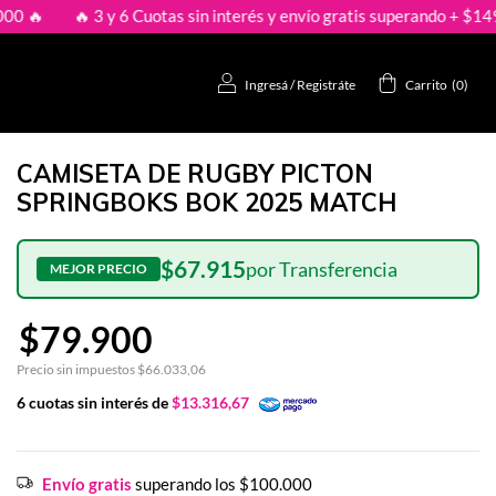
sin interés y envío gratis superando + $149.000 🔥
🔥 3 y 6 Cuot
Ingresá
/
Registráte
Carrito
(
0
)
CAMISETA DE RUGBY PICTON
SPRINGBOKS BOK 2025 MATCH
$67.915
$79.900
Precio sin impuestos
$66.033,06
6
cuotas sin interés de
$13.316,67
Envío gratis
superando los
$100.000