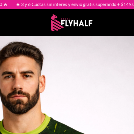
n interés y envío gratis superando + $149.000 🔥
🔥 3 y 6 Cuotas 