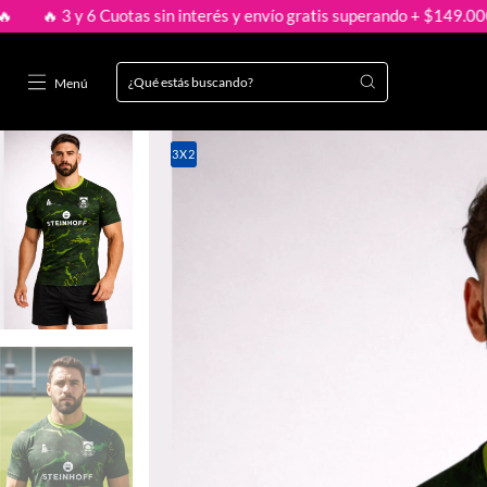
interés y envío gratis superando + $149.000 🔥
🔥 3 y 6 Cuotas si
Menú
3X2