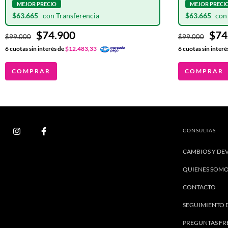
$63.665
$63.665
$74.900
$74
$99.000
$99.000
6
cuotas sin interés de
$12.483,33
6
cuotas sin interé
COMPRAR
COMPRAR
CONSULTAS
CAMBIOS Y DE
QUIENES SOM
CONTACTO
SEGUIMIENTO 
PREGUNTAS FR