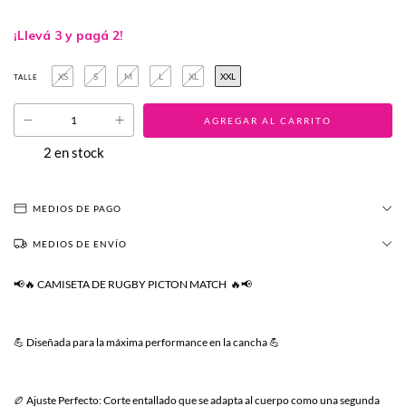
¡Llevá 3 y pagá 2!
XS
S
M
L
XL
XXL
TALLE
2
en stock
MEDIOS DE PAGO
MEDIOS DE ENVÍO
📢🔥 CAMISETA DE RUGBY PICTON MATCH 🔥📢
💪 Diseñada para la máxima performance en la cancha 💪
🏉 Ajuste Perfecto: Corte entallado que se adapta al cuerpo como una segunda