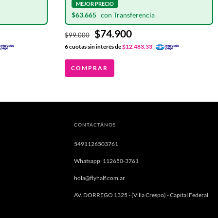
$63.665
$74.900
$99.000
6
cuotas sin interés de
$12.483,33
COMPRAR
CONTACTÁNOS
5491126503761
Whatsapp: 112650-3761
hola@flyhalf.com.ar
AV. DORREGO 1325 - (Villa Crespo) - Capital Federal