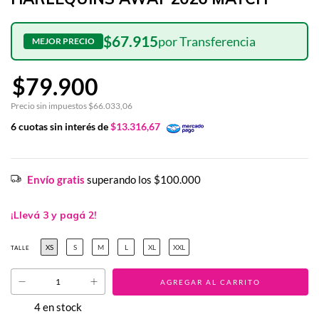
$67.915
$79.900
Precio sin impuestos
$66.033,06
6
cuotas sin interés de
$13.316,67
Envío gratis
superando los
$100.000
¡Llevá 3 y pagá 2!
XS
S
M
L
XL
XXL
TALLE
4
en stock