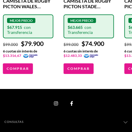
CAMISETA DE RUGBY
CA
CAMISETA DE RUGBY
PICTON STADE
PI
PICTON WALES
FRANCES FOURDE
HO
DRAGON MATCH
MATCH
$63.665
$
$67.915
$74.900
$79.900
$99.000
$99
$99.000
6
cuotas sin interés de
6
cuo
6
cuotas sin interés de
$12.483,33
$13.
$13.316,67
COMPRAR
C
COMPRAR
CONSULTAS