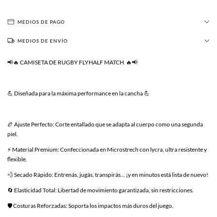
MEDIOS DE PAGO
MEDIOS DE ENVÍO
📢🔥 CAMISETA DE RUGBY FLYHALF MATCH 🔥📢
💪 Diseñada para la máxima performance en la cancha 💪
🏉 Ajuste Perfecto: Corte entallado que se adapta al cuerpo como una segunda
piel.
⚡ Material Premium: Confeccionada en Microstrech con lycra, ultra resistente y
flexible.
💨 Secado Rápido: Entrenás, jugás, transpirás… ¡y en minutos está lista de nuevo!
🔄 Elasticidad Total: Libertad de movimiento garantizada, sin restricciones.
🛡️ Costuras Reforzadas: Soporta los impactos más duros del juego.