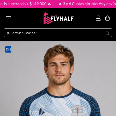
is superando + $149.000 🔥
🔥 3 y 6 Cuotas sin interés y envío gr
0
3X2