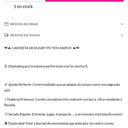
1
en stock
MEDIOS DE PAGO
MEDIOS DE ENVÍO
📢🔥 CAMISETA DE RUGBY PICTON MATCH 🔥📢
💪 Diseñada para la máxima performance en la cancha 💪
🏉 Ajuste Perfecto: Corte entallado que se adapta al cuerpo como una segunda
piel.
⚡ Material Premium: Confeccionada en Microstrech con lycra, ultra resistente y
flexible.
💨 Secado Rápido: Entrenás, jugás, transpirás… ¡y en minutos está lista de nuevo!
🔄 Elasticidad Total: Libertad de movimiento garantizada, sin restricciones.