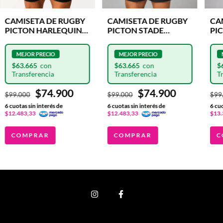
CAMISETA DE RUGBY
CAMISETA DE RUGBY
CA
PICTON HARLEQUINS
PICTON STADE
PI
HOME MATCH
FRANCES FOURDE
HO
MATCH
$63.665
$63.665
$
$74.900
$74.900
$99.000
$99.000
$99
6
cuotas sin interés de
6
cuotas sin interés de
6
cuo
$12.483,33
$12.483,33
$13.
COMPRAR
COMPRAR
C