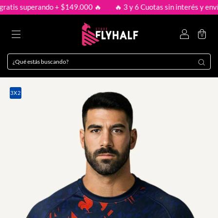
is superando + $149.000 🔥
🔥 3 y 6 Cuotas sin interés y envío gr
0
3X2