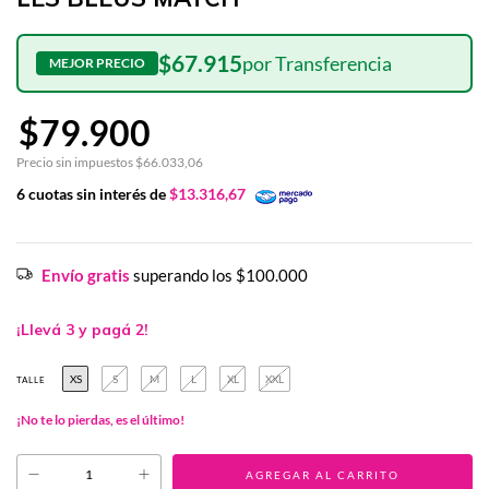
$67.915
$79.900
Precio sin impuestos
$66.033,06
6
cuotas sin interés de
$13.316,67
Envío gratis
superando los
$100.000
¡Llevá 3 y pagá 2!
XS
S
M
L
XL
XXL
TALLE
¡No te lo pierdas, es el último!