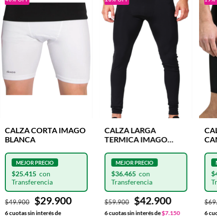
CALZA LARGA
CALZA CORTA IMAGO
CA
TERMICA IMAGO
BLANCA
CA
NEGRA
$36.465
$25.415
$
$42.900
$29.900
$59.900
$49.900
$69
6
cuotas sin interés de
$7.150
6
cuotas sin interés de
6
cuo