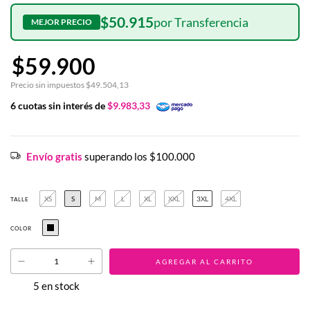
$50.915
$59.900
Precio sin impuestos
$49.504,13
6
cuotas sin interés de
$9.983,33
Envío gratis
superando los
$100.000
XS
S
M
L
XL
XXL
3XL
4XL
TALLE
COLOR
5
en stock