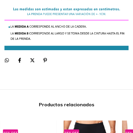
Productos relacionados
40
%
OFF
28
%
OFF
19