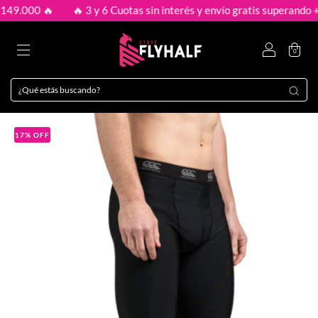
9.000 🔥
🔥 3 y 6 Cuotas sin interés y envío gratis superando + $
0
17
%
OFF