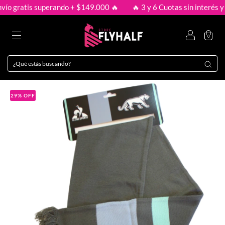
o gratis superando + $149.000 🔥
🔥 3 y 6 Cuotas sin interés y e
0
29
%
OFF