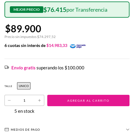
$76.415
$89.900
Precio sin impuestos
$74.297,52
6
cuotas sin interés de
$14.983,33
Envío gratis
superando los
$100.000
UNICO
TALLE
5
en stock
MEDIOS DE PAGO