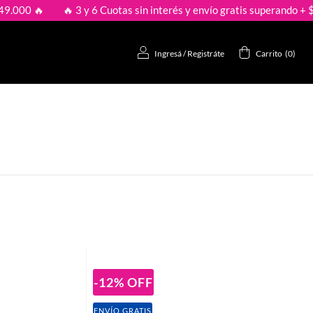
 🔥
🔥 3 y 6 Cuotas sin interés y envío gratis superando + $149.0
Ingresá
/
Registráte
Carrito
(
0
)
-12
%
OFF
ENVÍO GRATIS