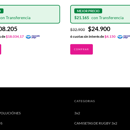
$21.165
08.205
$24.900
$32.900
s de
$18.034,17
6
cuotas sin interés de
$4.150
CATEGORIAS
VOLUCIÓNES
3x2
OS
CAMISETAS DE RUGBY 3x2