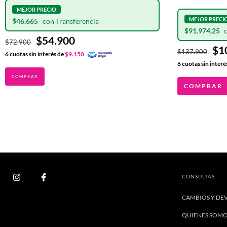
$46.665
$91.974,25
$54.900
$72.900
$1
$137.900
6
cuotas sin interés de
$9.150
6
cuotas sin interé
COMPRAR
CONSULTAS
CAMBIOS Y DE
QUIENES SOM