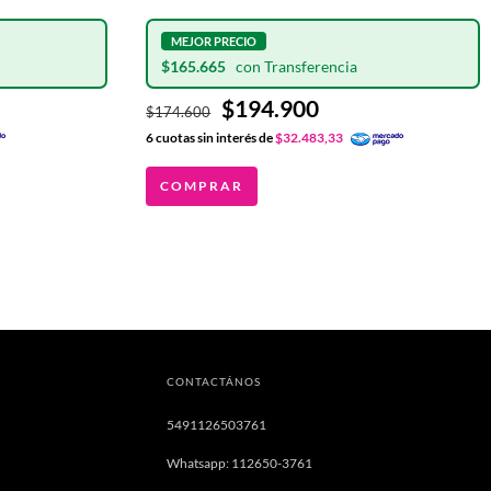
$165.665
$194.900
$174.600
6
cuotas sin interés de
$32.483,33
COMPRAR
CONTACTÁNOS
5491126503761
Whatsapp: 112650-3761