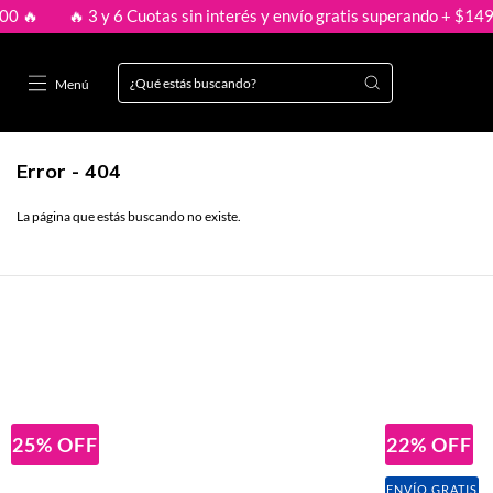
🔥 3 y 6 Cuotas sin interés y envío gratis superando + $149.000 
Menú
Error - 404
La página que estás buscando no existe.
25
%
OFF
22
%
OFF
ENVÍO GRATIS