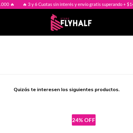

🔥 3 y 6 Cuotas sin interés y envío gratis superando + $149.000
Quizás te interesen los siguientes productos.
24
%
OFF