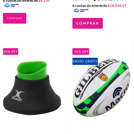
6
cuotas sin interés de
$4.150
6
cuotas sin interés de
$18.034,17
COMPRAR
25
%
OFF
-12
%
OFF
ENVÍO GRATIS