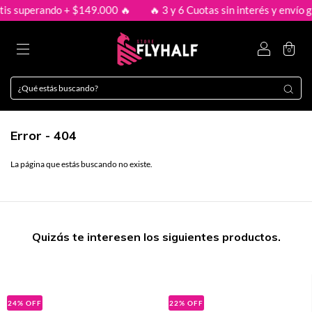
tis superando + $149.000 🔥
🔥 3 y 6 Cuotas sin interés y envío g
0
Error - 404
La página que estás buscando no existe.
Quizás te interesen los siguientes productos.
24
%
OFF
22
%
OFF