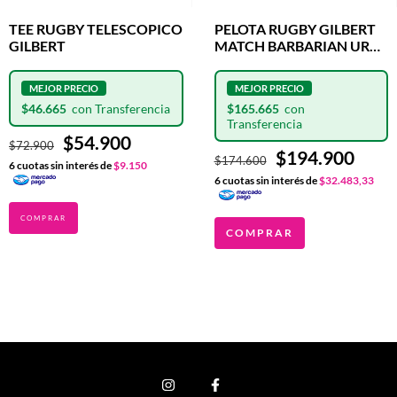
TEE RUGBY TELESCOPICO
PELOTA RUGBY GILBERT
GILBERT
MATCH BARBARIAN URBA
N°5
$46.665
$165.665
$54.900
$72.900
$194.900
$174.600
6
cuotas sin interés de
$9.150
6
cuotas sin interés de
$32.483,33
COMPRAR