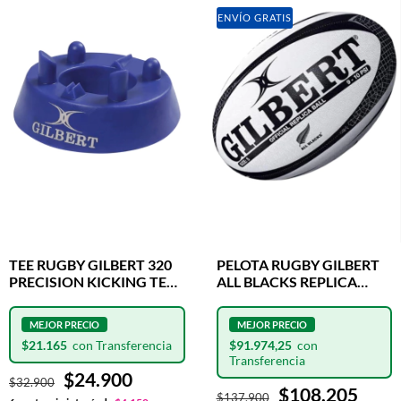
ENVÍO GRATIS
TEE RUGBY GILBERT 320
PELOTA RUGBY GILBERT
PRECISION KICKING TEE
ALL BLACKS REPLICA
BLUE
OFICIAL N°5
$21.165
$91.974,25
$24.900
$32.900
$108.205
$137.900