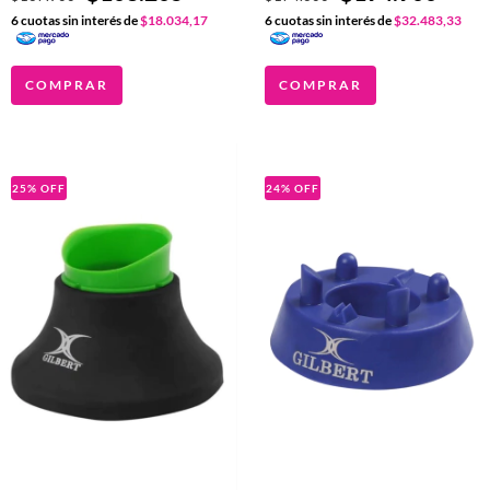
6
cuotas sin interés de
$18.034,17
6
cuotas sin interés de
$32.483,33
COMPRAR
COMPRAR
25
%
OFF
24
%
OFF