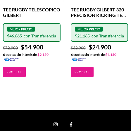
TEE RUGBY TELESCOPICO
TEE RUGBY GILBERT 320
GILBERT
PRECISION KICKING TEE
BLUE
$46.665
$21.165
$54.900
$24.900
$72.900
$32.900
6
cuotas sin interés de
$9.150
6
cuotas sin interés de
$4.150