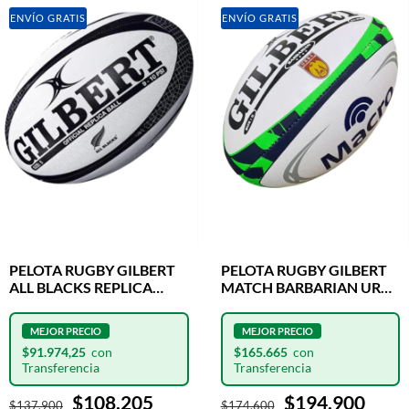
ENVÍO GRATIS
ENVÍO GRATIS
PELOTA RUGBY GILBERT
PELOTA RUGBY GILBERT
ALL BLACKS REPLICA
MATCH BARBARIAN URBA
OFICIAL N°5
N°5
$91.974,25
$165.665
$108.205
$194.900
$137.900
$174.600