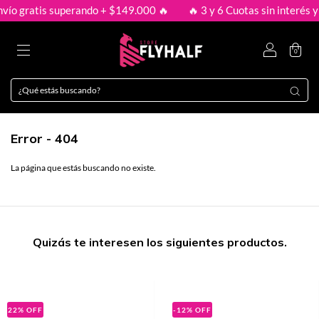
vío gratis superando + $149.000 🔥
🔥 3 y 6 Cuotas sin interés y 
0
Error - 404
La página que estás buscando no existe.
Quizás te interesen los siguientes productos.
22
%
OFF
-12
%
OFF