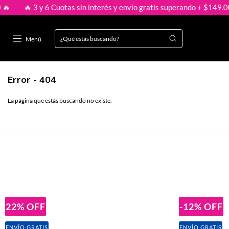
 3 y 6 Cuotas sin interés y envío gratis superando + $149.000 🔥
Menú
Error - 404
La página que estás buscando no existe.
22
%
OFF
-12
%
OFF
ENVÍO GRATIS
ENVÍO GRATIS