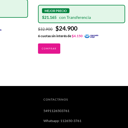
$21.165
$24.900
$32.900
6
cuotas sin interés de
$4.150
CONTACTÁNOS
5491126503761
Whatsapp: 112650-3761