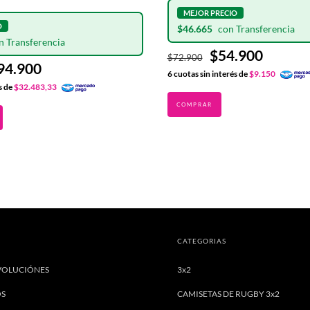
$46.665
$54.900
$72.900
94.900
6
cuotas sin interés de
$9.150
s de
$32.483,33
CATEGORIAS
VOLUCIÓNES
3x2
OS
CAMISETAS DE RUGBY 3x2