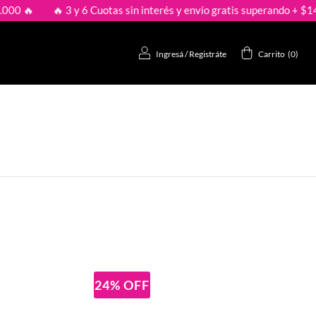
🔥 3 y 6 Cuotas sin interés y envío gratis superando + $149.000 
Ingresá
/
Registráte
Carrito
(
0
)
24
%
OFF