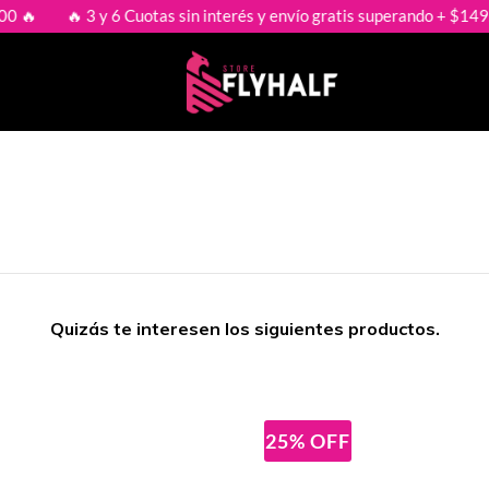
🔥 3 y 6 Cuotas sin interés y envío gratis superando + $149.000 🔥
Quizás te interesen los siguientes productos.
25
%
OFF