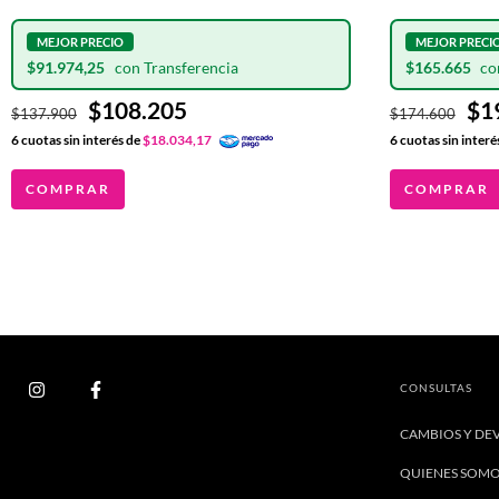
$91.974,25
$165.665
$108.205
$1
$137.900
$174.600
6
cuotas sin interés de
$18.034,17
6
cuotas sin interé
COMPRAR
COMPRAR
CONSULTAS
CAMBIOS Y DE
QUIENES SOM