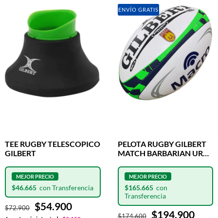
ENVÍO GRATIS
TEE RUGBY TELESCOPICO
PELOTA RUGBY GILBERT
GILBERT
MATCH BARBARIAN URBA
N°5
$46.665
$165.665
$54.900
$72.900
$194.900
$174.600