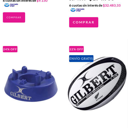
6
cuotas sin interés de
$9.150
6
cuotas sin interés de
$32.483,33
COMPRAR
24
%
OFF
22
%
OFF
ENVÍO GRATIS