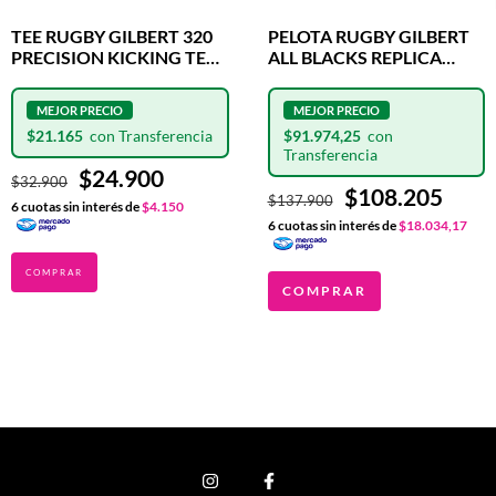
TEE RUGBY GILBERT 320
PELOTA RUGBY GILBERT
PRECISION KICKING TEE
ALL BLACKS REPLICA
BLUE
OFICIAL N°5
$21.165
$91.974,25
$24.900
$32.900
$108.205
$137.900
6
cuotas sin interés de
$4.150
6
cuotas sin interés de
$18.034,17
COMPRAR