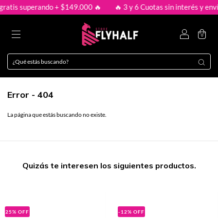
ratis superando + $149.000 🔥
🔥 3 y 6 Cuotas sin interés y envío
0
Error - 404
La página que estás buscando no existe.
Quizás te interesen los siguientes productos.
25
%
OFF
-12
%
OFF