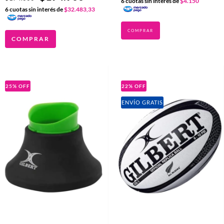
6
cuotas sin interés de
$4.150
6
cuotas sin interés de
$32.483,33
COMPRAR
25
%
OFF
22
%
OFF
ENVÍO GRATIS