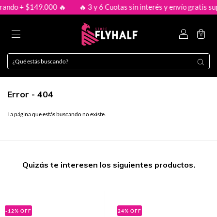
ando + $149.000 🔥
🔥 3 y 6 Cuotas sin interés y envío gratis su
0
Error - 404
La página que estás buscando no existe.
Quizás te interesen los siguientes productos.
-12
%
OFF
24
%
OFF