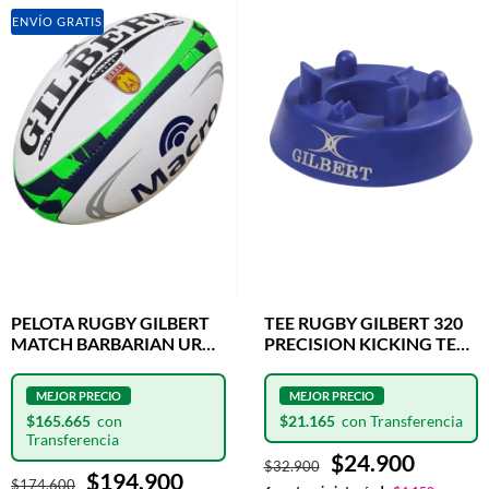
ENVÍO GRATIS
PELOTA RUGBY GILBERT
TEE RUGBY GILBERT 320
MATCH BARBARIAN URBA
PRECISION KICKING TEE
N°5
BLUE
$165.665
$21.165
$24.900
$32.900
$194.900
$174.600