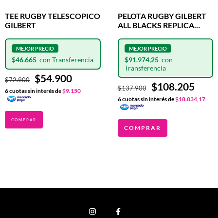
TEE RUGBY TELESCOPICO
PELOTA RUGBY GILBERT
GILBERT
ALL BLACKS REPLICA
OFICIAL N°5
$46.665
$91.974,25
$54.900
$72.900
$108.205
$137.900
6
cuotas sin interés de
$9.150
6
cuotas sin interés de
$18.034,17
COMPRAR