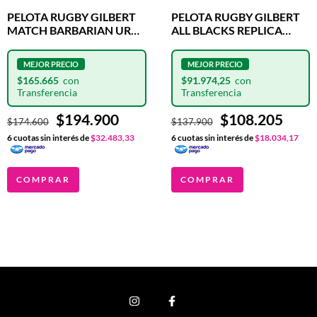
PELOTA RUGBY GILBERT
PELOTA RUGBY GILBERT
MATCH BARBARIAN URBA
ALL BLACKS REPLICA
N°5
OFICIAL N°5
$165.665
$91.974,25
$194.900
$108.205
$174.600
$137.900
6
cuotas sin interés de
$32.483,33
6
cuotas sin interés de
$18.034,17
COMPRAR
COMPRAR