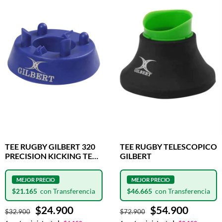
TEE RUGBY GILBERT 320
TEE RUGBY TELESCOPICO
PRECISION KICKING TEE
GILBERT
BLUE
$21.165
$46.665
$24.900
$54.900
$32.900
$72.900