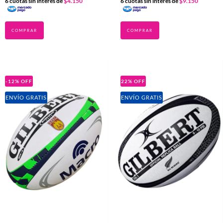
6
cuotas sin interés de
$4.150
6
cuotas sin interés de
$9.150
-12
%
OFF
22
%
OFF
ENVÍO GRATIS
ENVÍO GRATIS