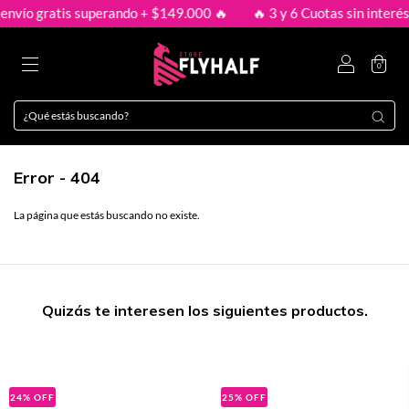
envío gratis superando + $149.000 🔥
🔥 3 y 6 Cuotas sin interés 
0
Error - 404
La página que estás buscando no existe.
Quizás te interesen los siguientes productos.
24
%
OFF
25
%
OFF