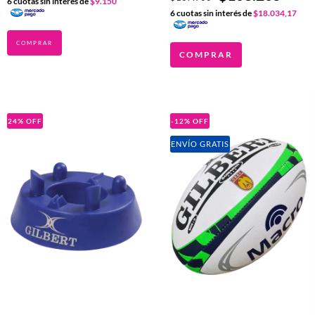
6
cuotas sin interés de
$9.150
6
cuotas sin interés de
$18.034,17
COMPRAR
24
%
OFF
-12
%
OFF
ENVÍO GRATIS