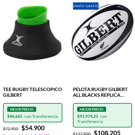
ENVÍO GRATIS
TEE RUGBY TELESCOPICO
PELOTA RUGBY GILBERT
GILBERT
ALL BLACKS REPLICA
OFICIAL N°5
$46.665
$91.974,25
$54.900
$72.900
$108.205
$137.900