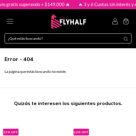
vío gratis superando + $149.000 🔥
🔥 3 y 6 Cuotas sin interés y 
0
Error - 404
La página que estás buscando no existe.
Quizás te interesen los siguientes productos.
25
%
OFF
22
%
OFF