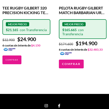
TEE RUGBY GILBERT 320
PELOTA RUGBY GILBERT
PRECISION KICKING TEE
MATCH BARBARIAN URBA
BLUE
N°5
$21.165
$165.665
$24.900
$32.900
$194.900
$174.600
6
cuotas sin interés de
$4.150
6
cuotas sin interés de
$32.483,33
COMPRAR