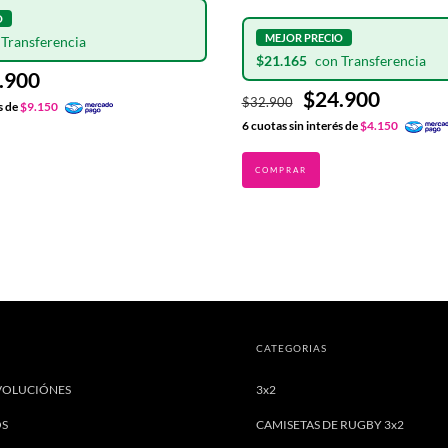
$21.165
.900
$24.900
$32.900
s de
$9.150
6
cuotas sin interés de
$4.150
CATEGORIAS
VOLUCIÓNES
3x2
OS
CAMISETAS DE RUGBY 3x2