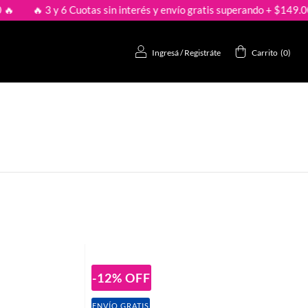
 3 y 6 Cuotas sin interés y envío gratis superando + $149.000 🔥
Ingresá
/
Registráte
Carrito
(
0
)
-12
%
OFF
ENVÍO GRATIS