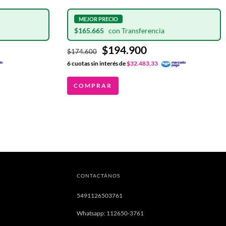
$165.665
$194.900
$174.600
6
cuotas sin interés de
$32.483,33
COMPRAR
CONTACTÁNOS
5491126503761
Whatsapp: 112650-3761