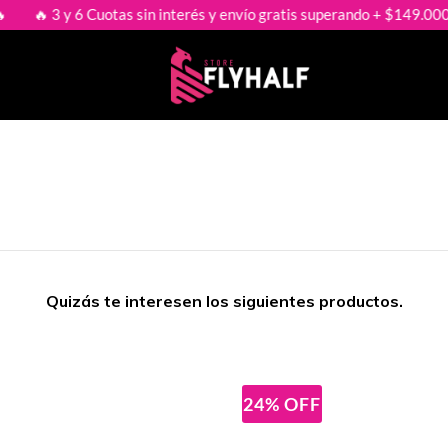
3 y 6 Cuotas sin interés y envío gratis superando + $149.000 🔥

Quizás te interesen los siguientes productos.
24
%
OFF