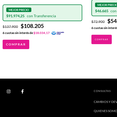
$46.665
$91.974,25
$54
$72.900
$108.205
$137.900
6
cuotas sin interé
6
cuotas sin interés de
$18.034,17
COMPRAR
CONSULTAS
CAMBIOS Y DE
QUIENES SOM