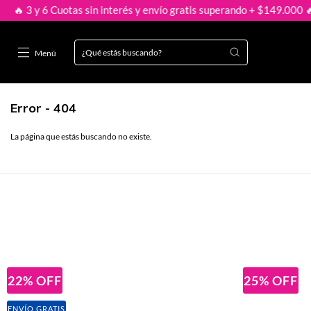
y 6 Cuotas sin interés y envío gratis superando + $149.000 🔥
🔥 
Menú
Error - 404
La página que estás buscando no existe.
22
%
OFF
25
%
OFF
ENVÍO GRATIS