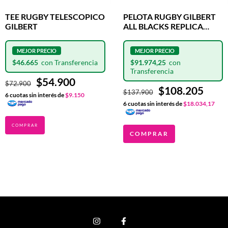
TEE RUGBY TELESCOPICO
PELOTA RUGBY GILBERT
GILBERT
ALL BLACKS REPLICA
OFICIAL N°5
$46.665
$91.974,25
$54.900
$72.900
$108.205
$137.900
6
cuotas sin interés de
$9.150
6
cuotas sin interés de
$18.034,17
COMPRAR