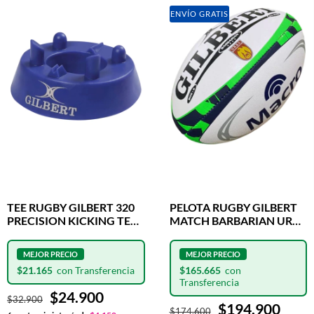
ENVÍO GRATIS
TEE RUGBY GILBERT 320
PELOTA RUGBY GILBERT
PRECISION KICKING TEE
MATCH BARBARIAN URBA
BLUE
N°5
$21.165
$165.665
$24.900
$32.900
$194.900
$174.600