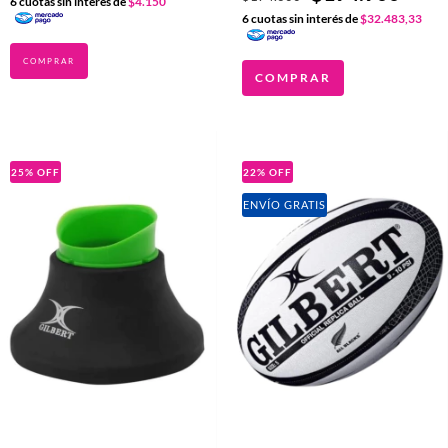
6
cuotas sin interés de
$4.150
6
cuotas sin interés de
$32.483,33
COMPRAR
25
%
OFF
22
%
OFF
ENVÍO GRATIS