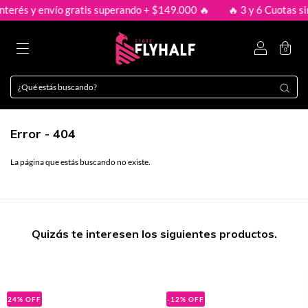
terés y envío gratis superando + $149.000 🔥
🔥 3 y 6 Cuotas sin 
0
Error - 404
La página que estás buscando no existe.
Quizás te interesen los siguientes productos.
24
%
OFF
-12
%
OFF