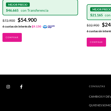
$46.665
$21.165
$54.900
$72.900
$24
$32.900
6
cuotas sin interés de
$9.150
6
cuotas sin interé
CONSULTAS
CAMBIOS Y DE
QUIENES SOM