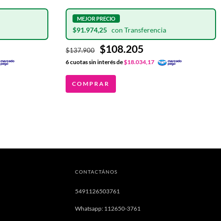
$91.974,25
$108.205
$137.900
6
cuotas sin interés de
$18.034,17
COMPRAR
CONTACTÁNOS
5491126503761
Whatsapp: 112650-3761