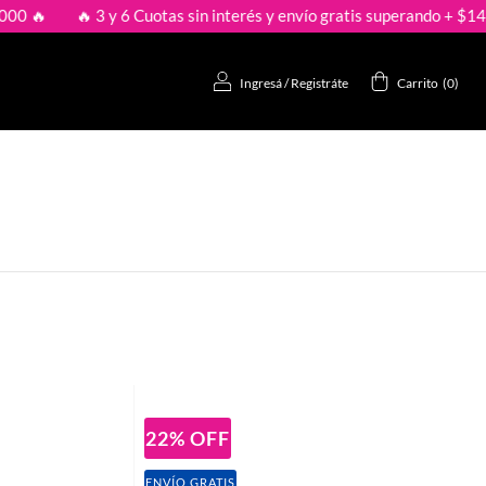
🔥 3 y 6 Cuotas sin interés y envío gratis superando + $149.000 
Ingresá
/
Registráte
Carrito
(
0
)
22
%
OFF
ENVÍO GRATIS