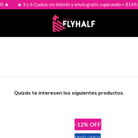
🔥 3 y 6 Cuotas sin interés y envío gratis superando + $149.000 🔥
Quizás te interesen los siguientes productos.
-12
%
OFF
ENVÍO GRATIS