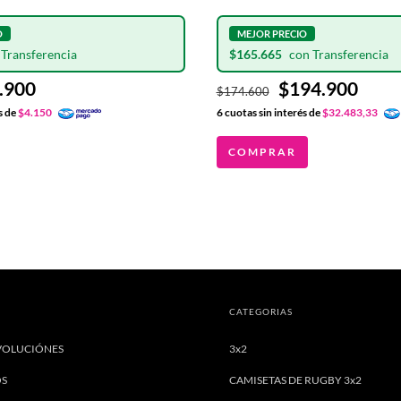
$165.665
.900
$194.900
$174.600
s de
$4.150
6
cuotas sin interés de
$32.483,33
COMPRAR
CATEGORIAS
VOLUCIÓNES
3x2
OS
CAMISETAS DE RUGBY 3x2