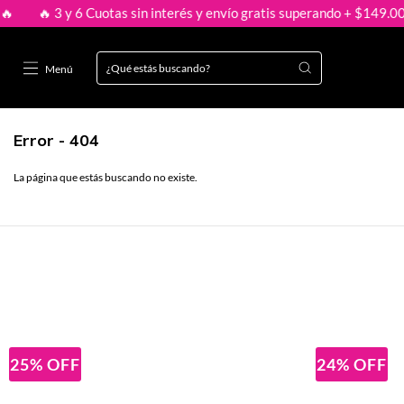
 3 y 6 Cuotas sin interés y envío gratis superando + $149.000 🔥
Menú
Error - 404
La página que estás buscando no existe.
25
%
OFF
24
%
OFF