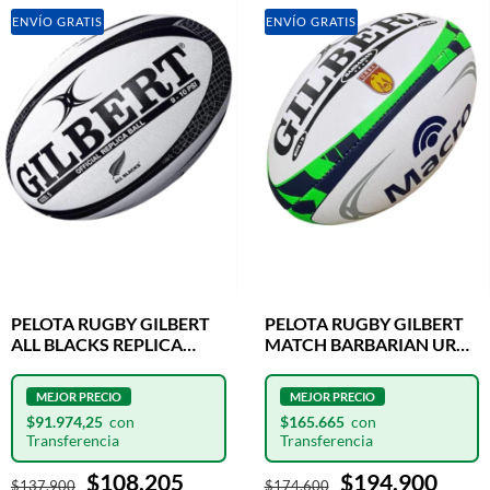
ENVÍO GRATIS
ENVÍO GRATIS
PELOTA RUGBY GILBERT
PELOTA RUGBY GILBERT
ALL BLACKS REPLICA
MATCH BARBARIAN URBA
OFICIAL N°5
N°5
$91.974,25
$165.665
$108.205
$194.900
$137.900
$174.600