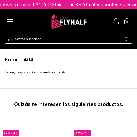
ratis superando + $149.000 🔥
🔥 3 y 6 Cuotas sin interés y envío
0
Error - 404
La página que estás buscando no existe.
Quizás te interesen los siguientes productos.
22
%
OFF
-12
%
OFF