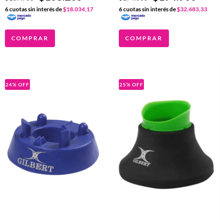
6
cuotas sin interés de
$18.034,17
6
cuotas sin interés de
$32.483,33
COMPRAR
COMPRAR
24
%
OFF
25
%
OFF