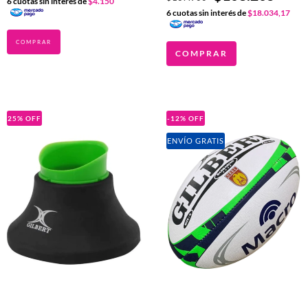
6
cuotas sin interés de
$4.150
6
cuotas sin interés de
$18.034,17
COMPRAR
25
%
OFF
-12
%
OFF
ENVÍO GRATIS