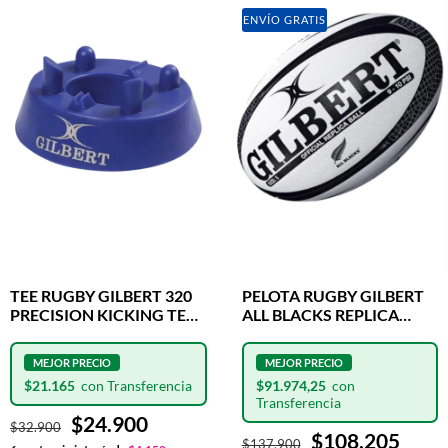
ENVÍO GRATIS
TEE RUGBY GILBERT 320
PELOTA RUGBY GILBERT
PRECISION KICKING TEE
ALL BLACKS REPLICA
BLUE
OFICIAL N°5
$21.165
$91.974,25
$24.900
$32.900
$108.205
$137.900