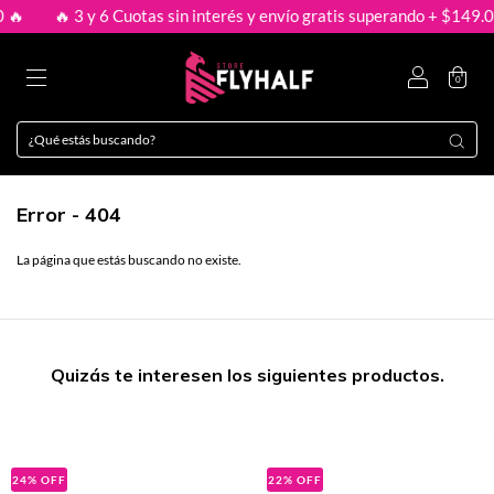

🔥 3 y 6 Cuotas sin interés y envío gratis superando + $149.000
0
Error - 404
La página que estás buscando no existe.
Quizás te interesen los siguientes productos.
24
%
OFF
22
%
OFF