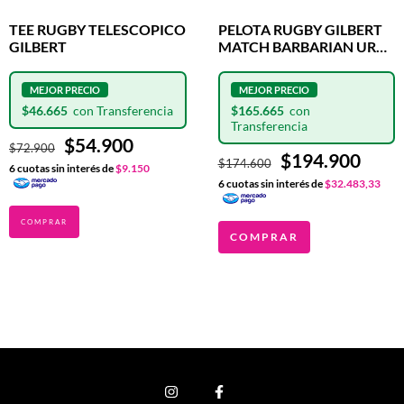
TEE RUGBY TELESCOPICO
PELOTA RUGBY GILBERT
GILBERT
MATCH BARBARIAN URBA
N°5
$46.665
$165.665
$54.900
$72.900
$194.900
$174.600
6
cuotas sin interés de
$9.150
6
cuotas sin interés de
$32.483,33
COMPRAR